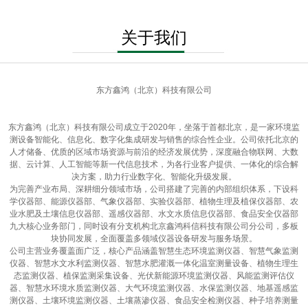
关于我们
东方鑫鸿（北京）科技有限公司
东方鑫鸿（北京）科技有限公司成立于2020年，坐落于首都北京，是一家环境监
测设备智能化、信息化、数字化集成研发与销售的综合性企业。公司依托北京的
人才储备、优质的区域市场资源与前沿的经济发展优势，深度融合物联网、大数
据、云计算、人工智能等新一代信息技术，为各行业客户提供、一体化的综合解
决方案，助力行业数字化、智能化升级发展。
为完善产业布局、深耕细分领域市场，公司搭建了完善的内部组织体系，下设科
学仪器部、能源仪器部、气象仪器部、实验仪器部、植物生理及植保仪器部、农
业水肥及土壤信息仪器部、遥感仪器部、水文水质信息仪器部、食品安全仪器部
九大核心业务部门，同时设有分支机构北京鑫鸿科信科技有限公司分公司，多板
块协同发展，全面覆盖多领域仪器设备研发与服务场景。
公司主营业务覆盖面广泛，核心产品涵盖智慧生态环境监测仪器、智慧气象监测
仪器、智慧水文水利监测仪器、智慧水肥灌溉一体化温室测量设备、植物生理生
态监测仪器、植保监测采集设备、光伏新能源环境监测仪器、风能监测评估仪
器、智慧水环境水质监测仪器、大气环境监测仪器、水保监测仪器、地基遥感监
测仪器、土壤环境监测仪器、土壤蒸渗仪器、食品安全检测仪器、种子培养测量