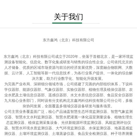
关于我们
东方鑫鸿（北京）科技有限公司
东方鑫鸿（北京）科技有限公司成立于2020年，坐落于首都北京，是一家环境监
测设备智能化、信息化、数字化集成研发与销售的综合性企业。公司依托北京的
人才储备、优质的区域市场资源与前沿的经济发展优势，深度融合物联网、大数
据、云计算、人工智能等新一代信息技术，为各行业客户提供、一体化的综合解
决方案，助力行业数字化、智能化升级发展。
为完善产业布局、深耕细分领域市场，公司搭建了完善的内部组织体系，下设科
学仪器部、能源仪器部、气象仪器部、实验仪器部、植物生理及植保仪器部、农
业水肥及土壤信息仪器部、遥感仪器部、水文水质信息仪器部、食品安全仪器部
九大核心业务部门，同时设有分支机构北京鑫鸿科信科技有限公司分公司，多板
块协同发展，全面覆盖多领域仪器设备研发与服务场景。
公司主营业务覆盖面广泛，核心产品涵盖智慧生态环境监测仪器、智慧气象监测
仪器、智慧水文水利监测仪器、智慧水肥灌溉一体化温室测量设备、植物生理生
态监测仪器、植保监测采集设备、光伏新能源环境监测仪器、风能监测评估仪
器、智慧水环境水质监测仪器、大气环境监测仪器、水保监测仪器、地基遥感监
测仪器、土壤环境监测仪器、土壤蒸渗仪器、食品安全检测仪器、种子培养测量