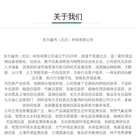
关于我们
东方鑫鸿（北京）科技有限公司
东方鑫鸿（北京）科技有限公司成立于2020年，坐落于首都北京，是一家环境监
测设备智能化、信息化、数字化集成研发与销售的综合性企业。公司依托北京的
人才储备、优质的区域市场资源与前沿的经济发展优势，深度融合物联网、大数
据、云计算、人工智能等新一代信息技术，为各行业客户提供、一体化的综合解
决方案，助力行业数字化、智能化升级发展。
为完善产业布局、深耕细分领域市场，公司搭建了完善的内部组织体系，下设科
学仪器部、能源仪器部、气象仪器部、实验仪器部、植物生理及植保仪器部、农
业水肥及土壤信息仪器部、遥感仪器部、水文水质信息仪器部、食品安全仪器部
九大核心业务部门，同时设有分支机构北京鑫鸿科信科技有限公司分公司，多板
块协同发展，全面覆盖多领域仪器设备研发与服务场景。
公司主营业务覆盖面广泛，核心产品涵盖智慧生态环境监测仪器、智慧气象监测
仪器、智慧水文水利监测仪器、智慧水肥灌溉一体化温室测量设备、植物生理生
态监测仪器、植保监测采集设备、光伏新能源环境监测仪器、风能监测评估仪
器、智慧水环境水质监测仪器、大气环境监测仪器、水保监测仪器、地基遥感监
测仪器、土壤环境监测仪器、土壤蒸渗仪器、食品安全检测仪器、种子培养测量