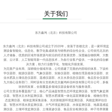
关于我们
东方鑫鸿（北京）科技有限公司
东方鑫鸿（北京）科技有限公司成立于2020年，坐落于首都北京，是一家环境监
测设备智能化、信息化、数字化集成研发与销售的综合性企业。公司依托北京的
人才储备、优质的区域市场资源与前沿的经济发展优势，深度融合物联网、大数
据、云计算、人工智能等新一代信息技术，为各行业客户提供、一体化的综合解
决方案，助力行业数字化、智能化升级发展。
为完善产业布局、深耕细分领域市场，公司搭建了完善的内部组织体系，下设科
学仪器部、能源仪器部、气象仪器部、实验仪器部、植物生理及植保仪器部、农
业水肥及土壤信息仪器部、遥感仪器部、水文水质信息仪器部、食品安全仪器部
九大核心业务部门，同时设有分支机构北京鑫鸿科信科技有限公司分公司，多板
块协同发展，全面覆盖多领域仪器设备研发与服务场景。
公司主营业务覆盖面广泛，核心产品涵盖智慧生态环境监测仪器、智慧气象监测
仪器、智慧水文水利监测仪器、智慧水肥灌溉一体化温室测量设备、植物生理生
态监测仪器、植保监测采集设备、光伏新能源环境监测仪器、风能监测评估仪
器、智慧水环境水质监测仪器、大气环境监测仪器、水保监测仪器、地基遥感监
测仪器、土壤环境监测仪器、土壤蒸渗仪器、食品安全检测仪器、种子培养测量