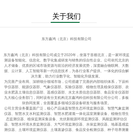
关于我们
东方鑫鸿（北京）科技有限公司
东方鑫鸿（北京）科技有限公司成立于2020年，坐落于首都北京，是一家环境监
测设备智能化、信息化、数字化集成研发与销售的综合性企业。公司依托北京的
人才储备、优质的区域市场资源与前沿的经济发展优势，深度融合物联网、大数
据、云计算、人工智能等新一代信息技术，为各行业客户提供、一体化的综合解
决方案，助力行业数字化、智能化升级发展。
为完善产业布局、深耕细分领域市场，公司搭建了完善的内部组织体系，下设科
学仪器部、能源仪器部、气象仪器部、实验仪器部、植物生理及植保仪器部、农
业水肥及土壤信息仪器部、遥感仪器部、水文水质信息仪器部、食品安全仪器部
九大核心业务部门，同时设有分支机构北京鑫鸿科信科技有限公司分公司，多板
块协同发展，全面覆盖多领域仪器设备研发与服务场景。
公司主营业务覆盖面广泛，核心产品涵盖智慧生态环境监测仪器、智慧气象监测
仪器、智慧水文水利监测仪器、智慧水肥灌溉一体化温室测量设备、植物生理生
态监测仪器、植保监测采集设备、光伏新能源环境监测仪器、风能监测评估仪
器、智慧水环境水质监测仪器、大气环境监测仪器、水保监测仪器、地基遥感监
测仪器、土壤环境监测仪器、土壤蒸渗仪器、食品安全检测仪器、种子培养测量