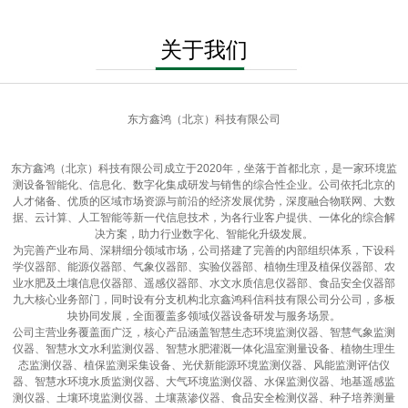
关于我们
东方鑫鸿（北京）科技有限公司
东方鑫鸿（北京）科技有限公司成立于2020年，坐落于首都北京，是一家环境监
测设备智能化、信息化、数字化集成研发与销售的综合性企业。公司依托北京的
人才储备、优质的区域市场资源与前沿的经济发展优势，深度融合物联网、大数
据、云计算、人工智能等新一代信息技术，为各行业客户提供、一体化的综合解
决方案，助力行业数字化、智能化升级发展。
为完善产业布局、深耕细分领域市场，公司搭建了完善的内部组织体系，下设科
学仪器部、能源仪器部、气象仪器部、实验仪器部、植物生理及植保仪器部、农
业水肥及土壤信息仪器部、遥感仪器部、水文水质信息仪器部、食品安全仪器部
九大核心业务部门，同时设有分支机构北京鑫鸿科信科技有限公司分公司，多板
块协同发展，全面覆盖多领域仪器设备研发与服务场景。
公司主营业务覆盖面广泛，核心产品涵盖智慧生态环境监测仪器、智慧气象监测
仪器、智慧水文水利监测仪器、智慧水肥灌溉一体化温室测量设备、植物生理生
态监测仪器、植保监测采集设备、光伏新能源环境监测仪器、风能监测评估仪
器、智慧水环境水质监测仪器、大气环境监测仪器、水保监测仪器、地基遥感监
测仪器、土壤环境监测仪器、土壤蒸渗仪器、食品安全检测仪器、种子培养测量