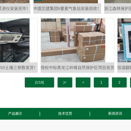
蒸渗仪安装完毕！
中国交建集团8要素气象站安装验收！
浙江森林保护
350土壤三参数发货！
授权中标黑龙江岭峰自然保护区项目发货
恒温翻
[1/18]
|<
<
1
2
产品展示
技术优势
新闻资讯