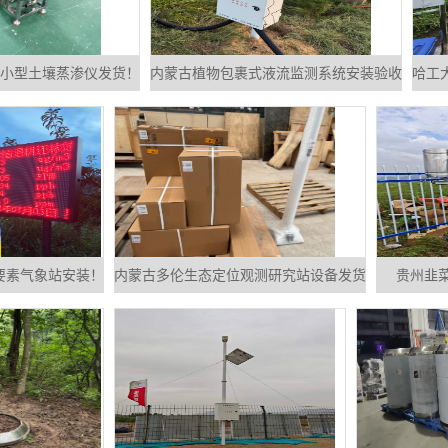
套小型土壤蒸渗仪发货！
内蒙古植物包裹式液流监测系统安装验收
哈工
要素气象站安装！
内蒙古多伦生态定位观测研究站设备发货
贵州韭