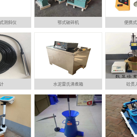
式测斜仪
鄂式破碎机
便携式
计
水泥雷氏沸煮箱
砼贯