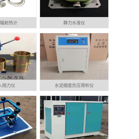
辐射热计
静力水准仪
入阻力仪
水泥细度负压筛析仪