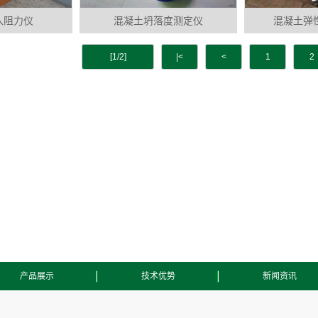
入阻力仪
混凝土坍落度测定仪
混凝土弹
[1/2]
|<
<
1
2
产品展示
技术优势
新闻资讯