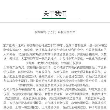
关于我们
东方鑫鸿（北京）科技有限公司
东方鑫鸿（北京）科技有限公司成立于2020年，坐落于首都北京，是一家环境监
测设备智能化、信息化、数字化集成研发与销售的综合性企业。公司依托北京的
人才储备、优质的区域市场资源与前沿的经济发展优势，深度融合物联网、大数
据、云计算、人工智能等新一代信息技术，为各行业客户提供、一体化的综合解
决方案，助力行业数字化、智能化升级发展。
为完善产业布局、深耕细分领域市场，公司搭建了完善的内部组织体系，下设科
学仪器部、能源仪器部、气象仪器部、实验仪器部、植物生理及植保仪器部、农
业水肥及土壤信息仪器部、遥感仪器部、水文水质信息仪器部、食品安全仪器部
九大核心业务部门，同时设有分支机构北京鑫鸿科信科技有限公司分公司，多板
块协同发展，全面覆盖多领域仪器设备研发与服务场景。
公司主营业务覆盖面广泛，核心产品涵盖智慧生态环境监测仪器、智慧气象监测
仪器、智慧水文水利监测仪器、智慧水肥灌溉一体化温室测量设备、植物生理生
态监测仪器、植保监测采集设备、光伏新能源环境监测仪器、风能监测评估仪
器、智慧水环境水质监测仪器、大气环境监测仪器、水保监测仪器、地基遥感监
测仪器、土壤环境监测仪器、土壤蒸渗仪器、食品安全检测仪器、种子培养测量