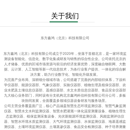
关于我们
东方鑫鸿（北京）科技有限公司
东方鑫鸿（北京）科技有限公司成立于2020年，坐落于首都北京，是一家环境监
测设备智能化、信息化、数字化集成研发与销售的综合性企业。公司依托北京的
人才储备、优质的区域市场资源与前沿的经济发展优势，深度融合物联网、大数
据、云计算、人工智能等新一代信息技术，为各行业客户提供、一体化的综合解
决方案，助力行业数字化、智能化升级发展。
为完善产业布局、深耕细分领域市场，公司搭建了完善的内部组织体系，下设科
学仪器部、能源仪器部、气象仪器部、实验仪器部、植物生理及植保仪器部、农
业水肥及土壤信息仪器部、遥感仪器部、水文水质信息仪器部、食品安全仪器部
九大核心业务部门，同时设有分支机构北京鑫鸿科信科技有限公司分公司，多板
块协同发展，全面覆盖多领域仪器设备研发与服务场景。
公司主营业务覆盖面广泛，核心产品涵盖智慧生态环境监测仪器、智慧气象监测
仪器、智慧水文水利监测仪器、智慧水肥灌溉一体化温室测量设备、植物生理生
态监测仪器、植保监测采集设备、光伏新能源环境监测仪器、风能监测评估仪
器、智慧水环境水质监测仪器、大气环境监测仪器、水保监测仪器、地基遥感监
测仪器、土壤环境监测仪器、土壤蒸渗仪器、食品安全检测仪器、种子培养测量