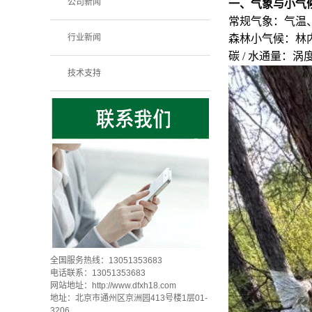
公司新闻
一、气象与小气
常规气象：气温
行业新闻
森林小气候：林
碳 / 水通量：
技术支持
全国服务热线：13051353683
电话联系：13051353683
网站地址：
http://www.dfxh18.com
地址：北京市通州区京洲园413号楼1层01-
3206