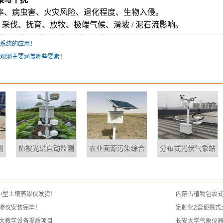
率、病虫害、火灾风险、退化程度、生物入侵。
扰：采伐、抚育、放牧、极端气候、滑坡 / 泥石流影响。
系统的应用！
观测主要涵盖哪些要素！
测
植被光谱自动监测
农业面源污染综合
分布式光伏气象站
小型土壤蒸渗仪发货！
内蒙古植物包裹
渗仪安装完毕！
定制化2套便携式
大教学设备提质项目
长安大学气象仪