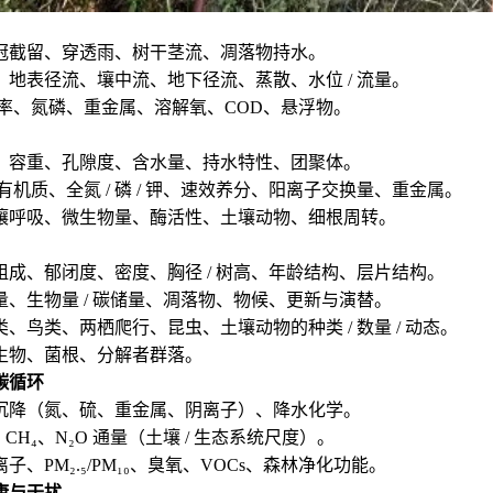
冠截留、穿透雨、树干茎流、凋落物持水。
地表径流、壤中流、地下径流、蒸散、水位 / 流量。
导率、氮磷、重金属、溶解氧、COD、悬浮物。
、容重、孔隙度、含水量、持水特性、团聚体。
有机质、全氮 / 磷 / 钾、速效养分、阳离子交换量、重金属。
壤呼吸、微生物量、酶活性、土壤动物、细根周转。
成、郁闭度、密度、胸径 / 树高、年龄结构、层片结构。
、生物量 / 碳储量、凋落物、物候、更新与演替。
、鸟类、两栖爬行、昆虫、土壤动物的种类 / 数量 / 动态。
生物、菌根、分解者群落。
碳循环
沉降（氮、硫、重金属、阴离子）、降水化学。
CH₄、N₂O 通量（土壤 / 生态系统尺度）。
、PM₂.₅/PM₁₀、臭氧、VOCs、森林净化功能。
康与干扰