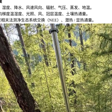
候
、湿度、降水、风速风向、辐射、气压、蒸发、地温。
内梯度温湿度、光照、风、冠层温度、土壤热通量。
涡度相关法测净生态系统交换（NEE）、潜热 / 显热通量。