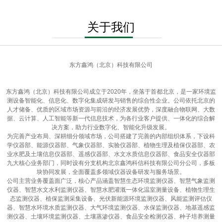
关于我们
东方鑫鸿（北京）科技有限公司
东方鑫鸿（北京）科技有限公司成立于2020年，坐落于首都北京，是一家环境监
测设备智能化、信息化、数字化集成研发与销售的综合性企业。公司依托北京的
人才储备、优质的区域市场资源与前沿的经济发展优势，深度融合物联网、大数
据、云计算、人工智能等新一代信息技术，为各行业客户提供、一体化的综合解
决方案，助力行业数字化、智能化升级发展。
为完善产业布局、深耕细分领域市场，公司搭建了完善的内部组织体系，下设科
学仪器部、能源仪器部、气象仪器部、实验仪器部、植物生理及植保仪器部、农
业水肥及土壤信息仪器部、遥感仪器部、水文水质信息仪器部、食品安全仪器部
九大核心业务部门，同时设有分支机构北京鑫鸿科信科技有限公司分公司，多板
块协同发展，全面覆盖多领域仪器设备研发与服务场景。
公司主营业务覆盖面广泛，核心产品涵盖智慧生态环境监测仪器、智慧气象监测
仪器、智慧水文水利监测仪器、智慧水肥灌溉一体化温室测量设备、植物生理生
态监测仪器、植保监测采集设备、光伏新能源环境监测仪器、风能监测评估仪
器、智慧水环境水质监测仪器、大气环境监测仪器、水保监测仪器、地基遥感监
测仪器、土壤环境监测仪器、土壤蒸渗仪器、食品安全检测仪器、种子培养测量