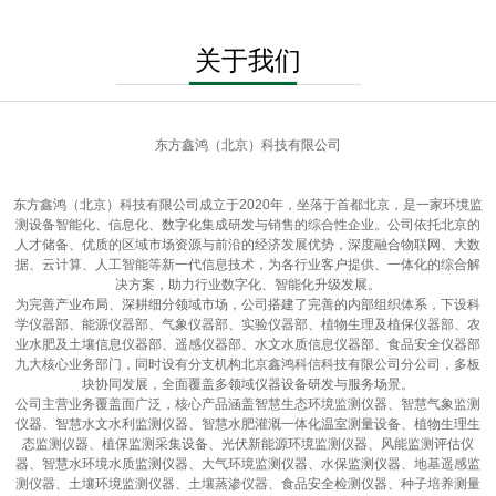
关于我们
东方鑫鸿（北京）科技有限公司
东方鑫鸿（北京）科技有限公司成立于2020年，坐落于首都北京，是一家环境监
测设备智能化、信息化、数字化集成研发与销售的综合性企业。公司依托北京的
人才储备、优质的区域市场资源与前沿的经济发展优势，深度融合物联网、大数
据、云计算、人工智能等新一代信息技术，为各行业客户提供、一体化的综合解
决方案，助力行业数字化、智能化升级发展。
为完善产业布局、深耕细分领域市场，公司搭建了完善的内部组织体系，下设科
学仪器部、能源仪器部、气象仪器部、实验仪器部、植物生理及植保仪器部、农
业水肥及土壤信息仪器部、遥感仪器部、水文水质信息仪器部、食品安全仪器部
九大核心业务部门，同时设有分支机构北京鑫鸿科信科技有限公司分公司，多板
块协同发展，全面覆盖多领域仪器设备研发与服务场景。
公司主营业务覆盖面广泛，核心产品涵盖智慧生态环境监测仪器、智慧气象监测
仪器、智慧水文水利监测仪器、智慧水肥灌溉一体化温室测量设备、植物生理生
态监测仪器、植保监测采集设备、光伏新能源环境监测仪器、风能监测评估仪
器、智慧水环境水质监测仪器、大气环境监测仪器、水保监测仪器、地基遥感监
测仪器、土壤环境监测仪器、土壤蒸渗仪器、食品安全检测仪器、种子培养测量